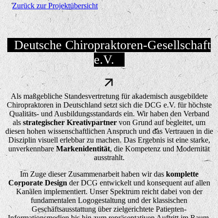
Zurück zur Projektübersicht
Deutsche Chiropraktoren-Gesellschaft
e.V.
Als maßgebliche Standesvertretung für akademisch ausgebildete
Chiropraktoren in Deutschland setzt sich die DCG e.V. für höchste
Qualitäts- und Ausbildungsstandards ein. Wir haben den Verband
als
strategischer Kreativpartner
von Grund auf begleitet, um
diesen hohen wissenschaftlichen Anspruch und das Vertrauen in die
Disziplin visuell erlebbar zu machen. Das Ergebnis ist eine starke,
unverkennbare
Markenidentität
, die Kompetenz und Modernität
ausstrahlt.
Im Zuge dieser Zusammenarbeit haben wir das
komplette
Corporate Design
der DCG entwickelt und konsequent auf allen
Kanälen implementiert. Unser Spektrum reicht dabei von der
fundamentalen Logogestaltung und der klassischen
Geschäftsausstattung über zielgerichtete Patienten-
Informationsmedien bis hin zum repräsentativen Auftritt im Raum,